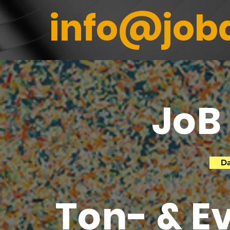
info@job
Music
JoB
Da
Ton- & E