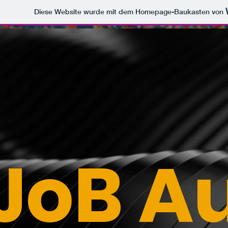
Diese Website wurde mit dem Homepage-Baukasten von
JoB A