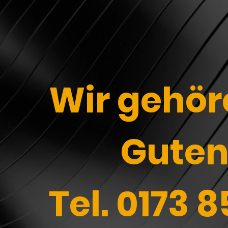
Wir gehöre
Wir geh
JoB
Guten
Ton- & E
Tel. 0173 
Ste